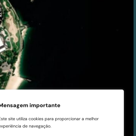
Mensagem importante
Este site utiliza cookies para proporcionar a melhor
experiência de navegação.