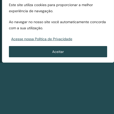
o Administrativo,
Este site utiliza cookies para proporcionar a melhor
Ambiental e Imobiliário.
experiência de navegação.
O Escritório está
preparado para atuar
Ao navegar no nosso site você automaticamente concorda
nesses segmentos e
com a sua utilização.
também aberto a
Acesse nossa Política de Privacidade
colaborações com
outros escritórios
Aceitar
especializados,
assegurando o melhor
atendimento ao cliente.
Temos ampla
experiência na
composição de equipes
interdisciplinares, em
parceria com empresas
e profissionais de