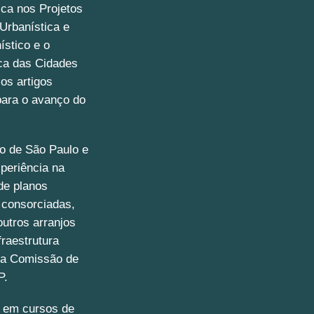
ica nos Projetos
Urbanística e
ístico e o
sca das Cidades
os artigos
ara o avanço do
o de São Paulo e
periência na
de planos
 consorciadas,
outros arranjos
raestrutura
 da Comissão de
P.
 em cursos de