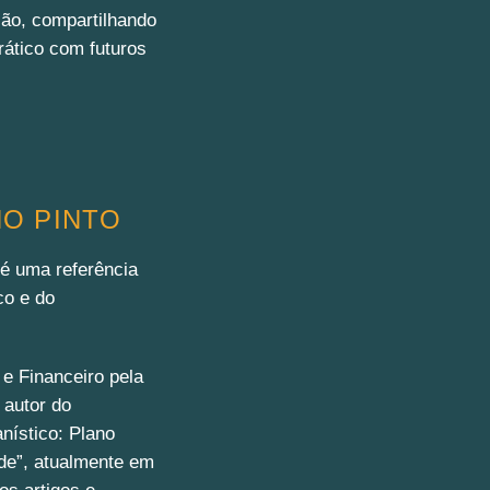
ção, compartilhando
rático com futuros
HO PINTO
 é uma referência
co e do
e Financeiro pela
 autor do
anístico: Plano
ade”, atualmente em