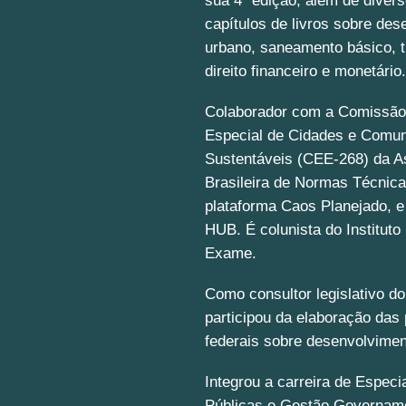
sua 4ª edição, além de divers
capítulos de livros sobre de
urbano, saneamento básico, t
direito financeiro e monetário
Colaborador com a Comissão
Especial de Cidades e Comu
Sustentáveis (CEE-268) da A
Brasileira de Normas Técnic
plataforma Caos Planejado, e
HUB. É colunista do Instituto
Exame.
Como consultor legislativo d
participou da elaboração das p
federais sobre desenvolvimen
Integrou a carreira de Especia
Públicas e Gestão Governam