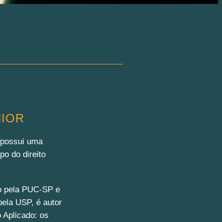
NIOR
, possui uma
po do direito
co pela PUC-SP e
pela USP, é autor
o Aplicado: os