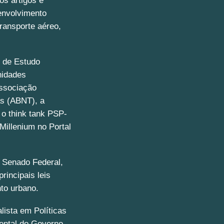
os artigos e
senvolvimento
ransporte aéreo,
.
 de Estudo
nidades
ssociação
as (ABNT), a
 o think tank PSP-
 Millenium no Portal
o Senado Federal,
rincipais leis
to urbano.
lista em Políticas
ental do Governo