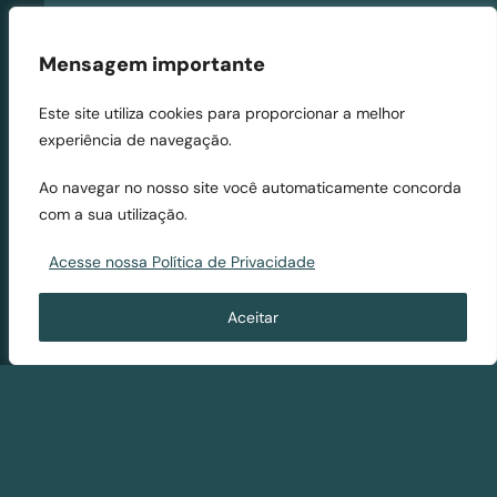
Entre elas, recuos
obrigatórios
Mensagem importante
desnecessários, exigências
de vagas de garagem e
Este site utiliza cookies para proporcionar a melhor
segregação rígida de usos,
experiência de navegação.
dificultando a conversão de
Ao navegar no nosso site você automaticamente concorda
imóveis comerciais em
com a sua utilização.
residenciais. A isso tudo
soma-se uma política de
Acesse nossa Política de Privacidade
moradia mal direcionada,
que constrói conjuntos
Aceitar
habitacionais distantes, sem
infraestrutura ou
mobilidade e
exclusivamente residenciais,
nos quais muitos
beneficiários não querem