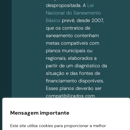
despropositada. A
Lei
Nacional do Saneamento
Básico
prevê, desde 2007,
que os contratos de
saneamento contenham
metas compatíveis com
planos municipais ou
regionais, elaborados a
partir de um diagnóstico da
situação e das fontes de
financiamento disponíveis.
Esses planos deverão ser
compatibilizados com
outros documentos
setoriais, como o plano
Mensagem importante
diretor, o plano de
bacia
hidrográfica
e a carta
Este site utiliza cookies para proporcionar a melhor