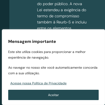
do poder público. A nova
Lei estendeu a exigência do
termo de compromisso
também à Reurb-S e incluiu
entre os elementos
essenciais do projeto um
cronograma de
Mensagem importante
implantação da
Este site utiliza cookies para proporcionar a melhor
infraestrutura.
experiência de navegação.
A Lei da Regularização
Ao navegar no nosso site você automaticamente concorda
Fundiária viabiliza a
com a sua utilização.
distribuição
indiscriminada de
Acesse nossa Política de Privacidade
terrenos públicos
Aceitar
A nova Lei efetivamente
prevê a doação