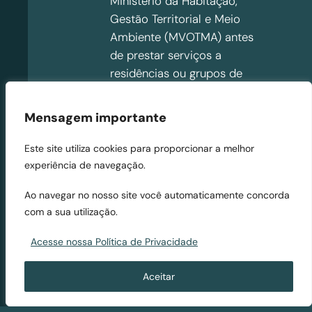
Ministério da Habitação,
Gestão Territorial e Meio
Ambiente (MVOTMA) antes
de prestar serviços a
residências ou grupos de
residências que façam
parte de assentamentos
Mensagem importante
humanos irregular.
Este site utiliza cookies para proporcionar a melhor
Entre nós, o Estatuto da
experiência de navegação.
Cidade exige que o plano
diretor inclua um
Ao navegar no nosso site você automaticamente concorda
com a sua utilização.
mapeamento das áreas de
risco, com base em carta
Acesse nossa Política de Privacidade
geotécnica, e planeje ações
preventivas, para evitar sua
Aceitar
ocupação.
Uma
Resolução
da Agência