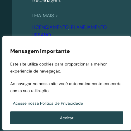
hospedagem.
:
LEIA MAIS >
N
LICENCIAMENTO
, 
PLANEJAMENTO
o
URBANO
s
s
Mensagem importante
a
p
Este site utiliza cookies para proporcionar a melhor
o
experiência de navegação.
l
í
Ao navegar no nosso site você automaticamente concorda
com a sua utilização.
t
i
Acesse nossa Política de Privacidade
c
a
Aceitar
h
a