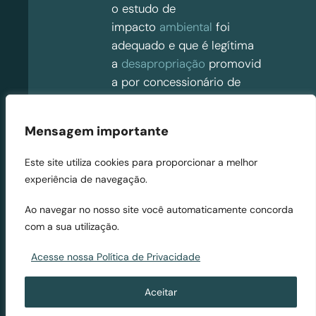
o estudo de
impacto
ambiental
foi
adequado e que é legítima
a
desapropriação
promovid
a por concessionário de
função pública.
Mensagem importante
O projeto só não resistiu à
mudança da gestão política:
Este site utiliza cookies para proporcionar a melhor
no ano de 2012, em um dos
experiência de navegação.
seus primeiros atos, o novo
governo municipal, de
Ao navegar no nosso site você automaticamente concorda
grupo político distinto do
com a sua utilização.
anterior, decidiu arquivar a
Acesse nossa Política de Privacidade
iniciativa sob o argumento
não comprovado de sua
Aceitar
inviabilidade econômica.