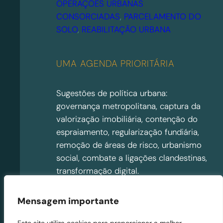
OPERAÇÕES URBANAS
CONSORCIADAS
, 
PARCELAMENTO DO
SOLO
, 
REABILITAÇÃO URBANA
UMA AGENDA PRIORITÁRIA
Sugestões de política urbana:
governança metropolitana, captura da
valorização imobiliária, contenção do
espraiamento, regularização fundiária,
remoção de áreas de risco, urbanismo
social, combate a ligações clandestinas,
transformação digital.
CAPTURA DA VALORIZAÇÃO
Mensagem importante
IMOBILIÁRIA
, 
CIDADES INTELIGENTES
, 
PARCELAMENTO DO SOLO
, 
Este site utiliza cookies para proporcionar a melhor