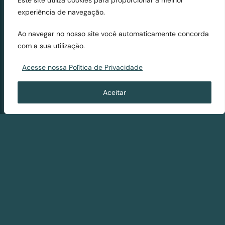
PLANEJAMENTO URBANO
, 
experiência de navegação.
REGULARIZAÇÃO FUNDIÁRIA
Ao navegar no nosso site você automaticamente concorda
com a sua utilização.
REFORMA TRIBUTÁRIA E
Acesse nossa Política de Privacidade
DESENVOLVIMENTO URBANO
Aceitar
Resumo dos principais impactos
urbanos da reforma tributária, que
afeta temas como iluminação pública,
reabilitação urbana, IPTU, IPVA,
construção civil, iluminação pública,
segurança pública, mobilidade,
poluição, saneamento básico e manejo
de resíduos sólidos.
CAPTURA DA VALORIZAÇÃO