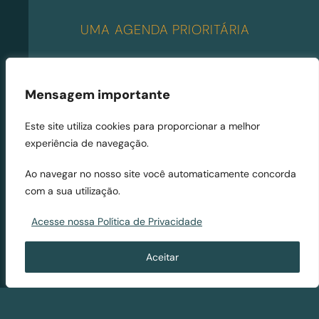
UMA AGENDA PRIORITÁRIA
Sugestões de política urbana:
governança metropolitana, captura da
Mensagem importante
valorização imobiliária, contenção do
Este site utiliza cookies para proporcionar a melhor
espraiamento, regularização fundiária,
experiência de navegação.
remoção de áreas de risco, urbanismo
social, combate a ligações clandestinas,
Ao navegar no nosso site você automaticamente concorda
transformação digital.
com a sua utilização.
CAPTURA DA VALORIZAÇÃO
Acesse nossa Política de Privacidade
IMOBILIÁRIA
, 
CIDADES INTELIGENTES
, 
PARCELAMENTO DO SOLO
, 
Aceitar
PLANEJAMENTO URBANO
, 
REGULARIZAÇÃO FUNDIÁRIA