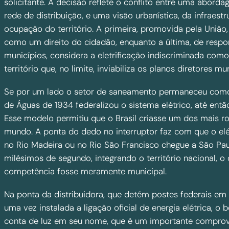
solicitante. A decisão reflete o conflito entre uma aborda
rede de distribuição, e uma visão urbanística, da infraes
ocupação do território. A primeira, promovida pela União
como um direito do cidadão, enquanto a última, de respo
municípios, considera a eletrificação indiscriminada co
território que, no limite, inviabiliza os planos diretores mun
Se por um lado o setor de saneamento permaneceu como
de Águas de 1934 federalizou o sistema elétrico, até entã
Esse modelo permitiu que o Brasil criasse um dos mais ro
mundo. A ponta do dedo no interruptor faz com que o el
no Rio Madeira ou no Rio São Francisco chegue a São Pau
milésimos de segundo, integrando o território nacional, o
competência fosse meramente municipal.
Na ponta da distribuidora, que detém postes federais em
uma vez instalada a ligação oficial de energia elétrica, o 
conta de luz em seu nome, que é um importante comprov