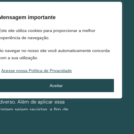
e as prefeituras encaminhassem à
 esta somente venha a iniciar as
Mensagem importante
o.
Este site utiliza cookies para proporcionar a melhor
izar o atendimento temporário de
experiência de navegação.
to clandestino ou irregular,
da”, independentemente de
Ao navegar no nosso site você automaticamente concorda
ssentamentos informais. Esse
com a sua utilização.
solicitação ou concordância
Acesse nossa Política de Privacidade
cípio.
 norma federal para evitar, a
Aceitar
Petrópolis, onde a ocupação
dverso. Além de aplicar essa
istem sejam revistas, a fim de
ressa anuência dos órgãos
 e de defesa civil. Os municípios
révia, o mapeamento de suas