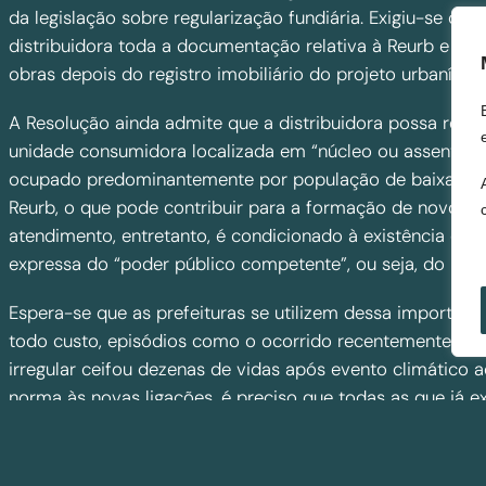
da legislação sobre regularização fundiária. Exigiu-se qu
distribuidora toda a documentação relativa à Reurb e que
obras depois do registro imobiliário do projeto urbanístic
A Resolução ainda admite que a distribuidora possa real
unidade consumidora localizada em “núcleo ou assentamen
ocupado predominantemente por população de baixa ren
Reurb, o que pode contribuir para a formação de novos a
atendimento, entretanto, é condicionado à existência de 
expressa do “poder público competente”, ou seja, do muni
Espera-se que as prefeituras se utilizem dessa importante
todo custo, episódios como o ocorrido recentemente em 
irregular ceifou dezenas de vidas após evento climático a
norma às novas ligações, é preciso que todas as que já ex
que sejam mantidas apenas aquelas que contem com exp
locais, considerados os aspectos urbanísticos, ambientais
poderiam, inclusive, enviar às distribuidoras, de forma p