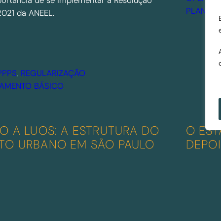
ortância de se implementar a Resolução
PLANEJ
2021 da ANEEL.
PPPS
, 
REGULARIZAÇÃO
AMENTO BÁSICO
O A LUOS: A ESTRUTURA DO
O EST
O URBANO EM SÃO PAULO
DEPOI
into
Artigo publicado
Victor Ca
no site Caos
Planejado em 15
de agosto de 2023