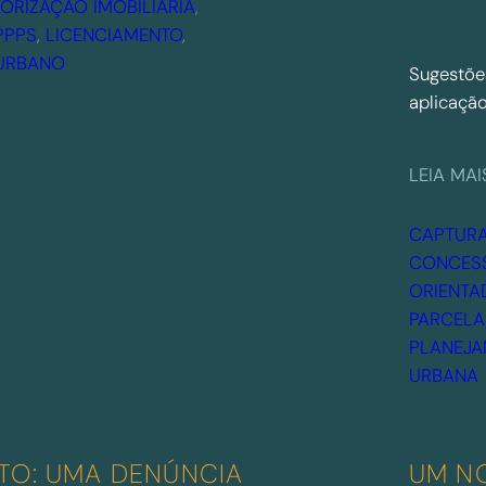
ORIZAÇÃO IMOBILIÁRIA
, 
PPPS
, 
LICENCIAMENTO
, 
URBANO
Sugestõe
aplicação
LEIA MAI
CAPTURA
CONCESS
ORIENTA
PARCELA
PLANEJA
URBANA
TO: UMA DENÚNCIA
UM NO