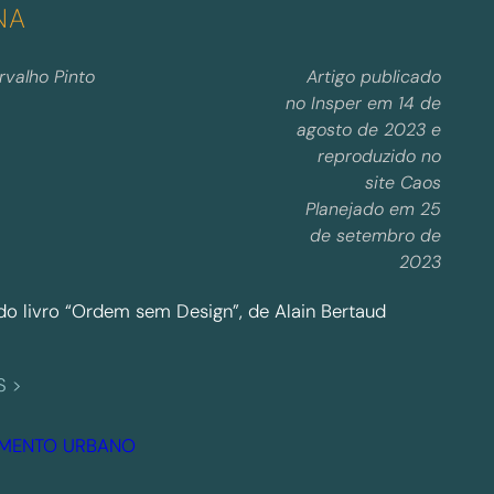
NA
b
a
rvalho Pinto
Artigo publicado
n
no Insper em 14 de
i
agosto de 2023 e
d
reproduzido no
a
site Caos
d
Planejado em 25
e
de setembro de
p
2023
e
do livro “Ordem sem Design”, de Alain Bertaud
r
d
i
:
S >
d
U
a
m
AMENTO URBANO
n