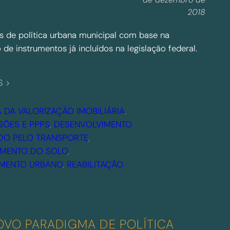
2018
s de política urbana municipal com base na
 de instrumentos já incluídos na legislação federal.
:
S >
E
m
 DA VALORIZAÇÃO IMOBILIÁRIA
, 
b
ÕES E PPPS
, 
DESENVOLVIMENTO
u
DO PELO TRANSPORTE
, 
s
MENTO DO SOLO
, 
c
MENTO URBANO
, 
REABILITAÇÃO
a
d
a
u
VO PARADIGMA DE POLÍTICA
r