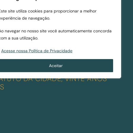
m
AMENTO URBANO
t
Este site utiliza cookies para proporcionar a melhor
p
i
experiência de navegação.
l
c
e
a
Ao navegar no nosso site você automaticamente concorda
x
u
com a sua utilização.
o
r
Acesse nossa Política de Privacidade
(
b
e
a
Aceitar
c
n
o
a
ATUTO DA CIDADE, VINTE ANOS
m
S
p
l
rvalho Pinto
Artigo publicado
i
na Revista Piauí
c
em 29 de outubro
a
de 2021
d