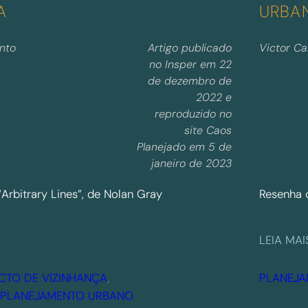
A
URBA
into
Artigo publicado
Victor Ca
no Insper em 22
de dezembro de
2022 e
reproduzido no
site Caos
Planejado em 5 de
janeiro de 2023
“Arbitrary Lines”, de Nolan Gray
Resenha 
LEIA MAI
CTO DE VIZINHANÇA
, 
PLANEJ
PLANEJAMENTO URBANO