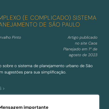
o
v
o
PLEXO (E COMPLICADO) SISTEMA
p
LANEJAMENTO DE SÃO PAULO
a
r
rvalho Pinto
Artigo publicado
a
no site Caos
d
Planejado em 1º de
i
agosto de 2023
g
m
o sobre o sistema de planejamento urbano de São
a
m sugestões para sua simplificação.
d
e
:
S >
p
O
o
c
DE IMPACTO DE VIZINHANÇA
, 
l
o
Mensagem importante
ÕES URBANAS CONSORCIADAS
, 
í