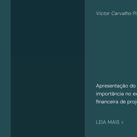
Victor Carvalho P
Apresentação do 
importância no e
financeira de pro
:
LEIA MAIS >
N