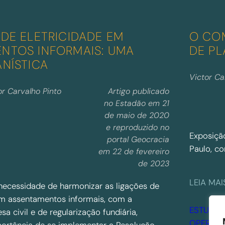
 DE ELETRICIDADE EM
O COM
NTOS INFORMAIS: UMA
DE P
ANÍSTICA
Victor Ca
or Carvalho Pinto
Artigo publicado
no Estadão em 21
de maio de 2020
e reproduzido no
Exposiçã
portal Geocracia
Paulo, co
em 22 de fevereiro
de 2023
LEIA MAI
 necessidade de harmonizar as ligações de
 em assentamentos informais, com a
ESTUDO 
sa civil e de regularização fundiária,
OPERAÇ