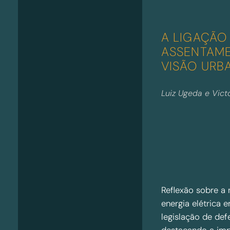
e
i
a
c
m
A LIGAÇÃO
o
e
ASSENTAME
n
VISÃO URB
t
o
Luiz Ugeda e Vict
:
u
m
a
d
e
n
ú
Reflexão sobre a
n
energia elétrica
c
legislação de defe
i