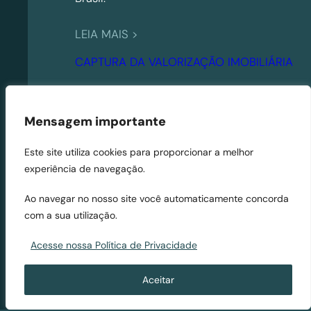
:
LEIA MAIS >
É
CAPTURA DA VALORIZAÇÃO IMOBILIÁRIA
p
r
e
Mensagem importante
c
i
Este site utiliza cookies para proporcionar a melhor
s
experiência de navegação.
o
s
Ao navegar no nosso site você automaticamente concorda
u
com a sua utilização.
b
Acesse nossa Política de Privacidade
s
t
Aceitar
i
t