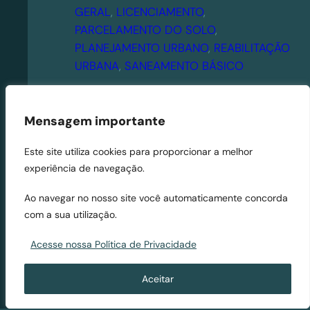
Q
GERAL
, 
LICENCIAMENTO
, 
u
PARCELAMENTO DO SOLO
, 
a
PLANEJAMENTO URBANO
, 
REABILITAÇÃO
n
URBANA
, 
SANEAMENTO BÁSICO
d
o
a
Mensagem importante
c
i
Este site utiliza cookies para proporcionar a melhor
d
experiência de navegação.
a
Ao navegar no nosso site você automaticamente concorda
d
com a sua utilização.
e
s
Acesse nossa Política de Privacidade
e
t
Aceitar
o
r